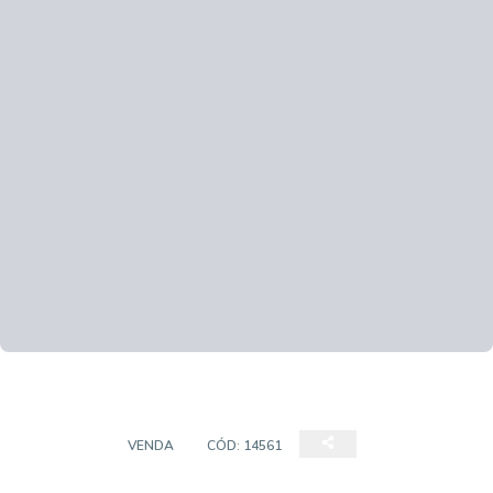
TERRENO
VENDA
CÓD:
14561