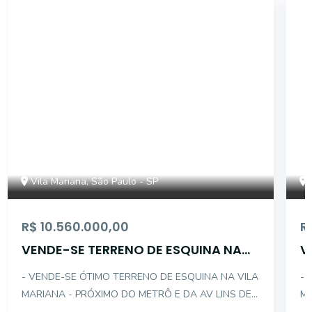
15034
Vila Mariana, São Paulo - SP
R$ 10.560.000,00
R
VENDE-SE TERRENO DE ESQUINA NA
V
VILA MARIANA
V
- VENDE-SE ÓTIMO TERRENO DE ESQUINA NA VILA
- 
MARIANA - PRÓXIMO DO METRÔ E DA AV LINS DE
MA
VASCONCELOS - DESCRIÇÃO INTERNA DO IMÓVEL:
LA