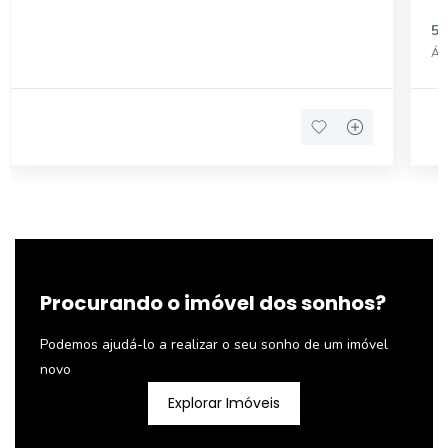
. TERRENO COM 705M PARA INCORPORAÇÃO .
DO
50
ZONEAMENTO : ZONA MISTA . BAIRRO : VILA
Áre
MARIANA
Procurando o imóvel dos sonhos?
Podemos ajudá-lo a realizar o seu sonho de um imóvel
novo
Explorar Imóveis