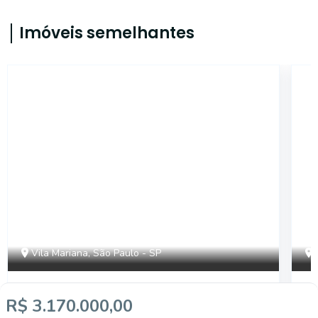
Imóveis semelhantes
15034
Vila Mariana, São Paulo - SP
R$ 10.560.000,00
R
R$ 3.170.000,00