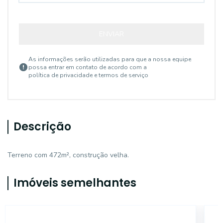
ENVIAR
As informações serão utilizadas para que a nossa equipe
possa entrar em contato de acordo com a
política de privacidade e termos de serviço
Descrição
Terreno com 472m², construção velha.
Imóveis semelhantes
15034