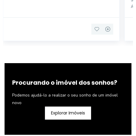
ZONEAMENTO : ZONA MISTA . BAIRRO : VILA
Áre
MARIANA
Procurando o imóvel dos sonhos?
Podemos ajudá-lo a realizar o seu sonho de um imóvel
novo
Explorar Imóveis