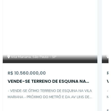
Vila Mariana, São Paulo - SP
R$ 10.560.000,00
R
VENDE-SE TERRENO DE ESQUINA NA
V
VILA MARIANA
V
- VENDE-SE ÓTIMO TERRENO DE ESQUINA NA VILA
- 
MARIANA - PRÓXIMO DO METRÔ E DA AV LINS DE
MA
VASCONCELOS - DESCRIÇÃO INTERNA DO IMÓVEL:
LA
. TERRENO COM 705M PARA INCORPORAÇÃO .
DO
50