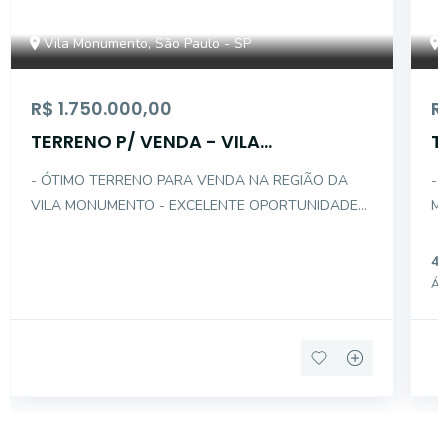
Vila Monumento, São Paulo - SP
R$ 1.750.000,00
R
TERRENO P/ VENDA - VILA
T
MONUMENTO - 464M²
M
- ÓTIMO TERRENO PARA VENDA NA REGIÃO DA
- 
VILA MONUMENTO - EXCELENTE OPORTUNIDADE
ME
PARA PRÉDIO PARA VENDA OU PARA
VENDA - FRENTE
RENTABILIDADE - DESCRIÇÃO INTERNA : - FRENTE :
ÁRE
47
11,90m² - FUNDO : 39m² - AREA DO TERRENO :
LA
Áre
464m² - ZONEAMENTO : ZONA MIS