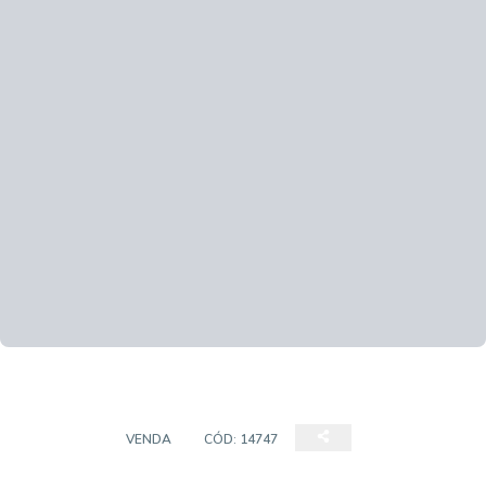
TERRENO
VENDA
CÓD:
14747