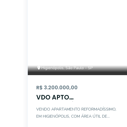
14704
Higienópolis, São Paulo - SP
R$ 3.200.000,00
VDO APTO
REFORMADÍSSIMO 3
VENDO APARTAMENTO REFORMADÍSSIMO,
DORM/1 STE 230,48M2A/U
EM HIGIENÓPOLIS, COM ÁREA ÚTIL DE
230,48 M2, COM 3 DORMITÓRIOS, SENDO 1