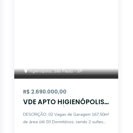
14628
Higienópolis, São Paulo - SP
R$ 2.690.000,00
VDE APTO HIGIENÓPOLIS
167,50 M2 A/U 3 DORM 2
DESCRIÇÃO: 02 Vagas de Garagem 167,50m²
GARS
de área útil 03 Dormitórios, sendo 2 suítes
Banheiro Social Lavabo Sala ampla para dois