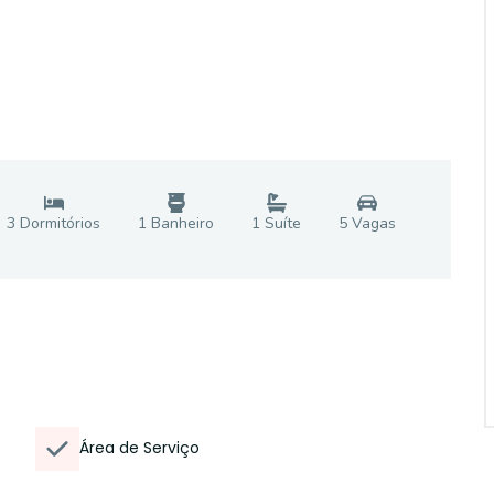
3
Dormitório
s
1
Banheiro
1
Suíte
5
Vaga
s
Área de Serviço