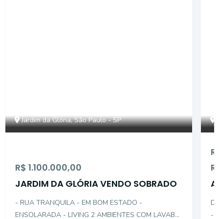
CS1861
Jardim da Glória, São Paulo - SP
R
R$ 1.100.000,00
R
JARDIM DA GLÓRIA VENDO SOBRADO
A
D
- RUA TRANQUILA - EM BOM ESTADO -
DES
ENSOLARADA - LIVING 2 AMBIENTES COM LAVABO
- 