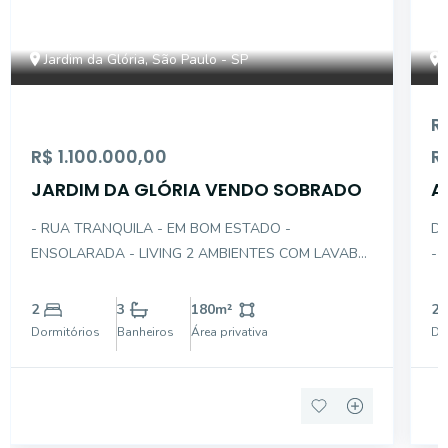
Jardim da Glória, São Paulo - SP
R
R$ 1.100.000,00
R
JARDIM DA GLÓRIA VENDO SOBRADO
A
D
- RUA TRANQUILA - EM BOM ESTADO -
DES
ENSOLARADA - LIVING 2 AMBIENTES COM LAVABO
- 
- SALA DE JANTAR - COZINHA PLANEJADA -
COZINHA -
DEPENDÊNCIA DE SERVIÇOS - DORMITÓRIOS
DE
2
3
180
m²
2
AMPLOS - QUINTAL COM CHURRASQUEIRA -
DE
Dormitórios
Banheiros
Área privativa
Do
RECUADA - JARDINS - LAVANDERIA - ELEVADOR